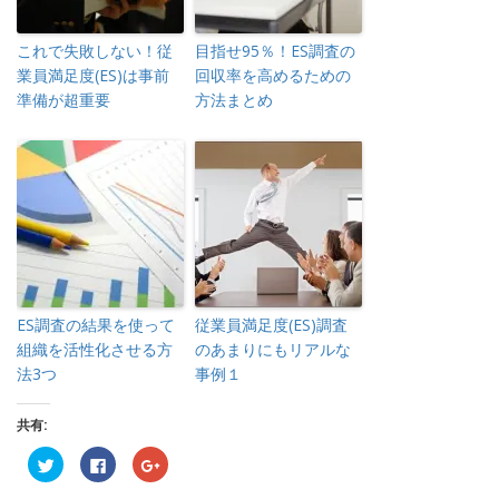
これで失敗しない！従
目指せ95％！ES調査の
業員満足度(ES)は事前
回収率を高めるための
準備が超重要
方法まとめ
ES調査の結果を使って
従業員満足度(ES)調査
組織を活性化させる方
のあまりにもリアルな
法3つ
事例１
共有:
ク
Facebook
ク
リ
で
リ
ッ
共
ッ