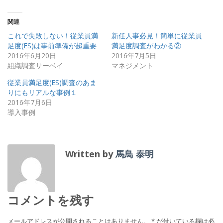
ク
有
ク
し
す
し
て
る
て
Twitter
に
Google+
関連
で
は
で
共
ク
共
これで失敗しない！従業員満
新任人事必見！簡単に従業員
有
リ
有
(新
ッ
(新
足度(ES)は事前準備が超重要
満足度調査がわかる②
し
ク
し
い
し
い
2016年6月20日
2016年7月5日
ウ
て
ウ
組織調査サーベイ
マネジメント
ィ
く
ィ
ン
だ
ン
ド
さ
ド
従業員満足度(ES)調査のあま
ウ
い
ウ
で
(新
で
りにもリアルな事例１
開
し
開
2016年7月6日
き
い
き
ま
ウ
ま
導入事例
す)
ィ
す)
ン
ド
ウ
で
開
き
Written by
馬鳥 泰明
ま
す)
コメントを残す
メールアドレスが公開されることはありません。
*
が付いている欄は必