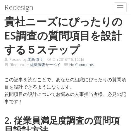
Redesign
Toggl
Skip
貴社ニーズにぴったりの
to
content
ES調査の質問項目を設計
する５ステップ
Posted by
馬鳥 泰明
On
2016年6月22日
Filed under
組織調査サーベイ
No Comments
この記事を読むことで、あなたの組織にぴったりの質問項
目を設計できるようになります。
質問項目の設計についてお悩みの人事担当者様、必見の記
事です！
2. 従業員満足度調査の質問項
目設計方法