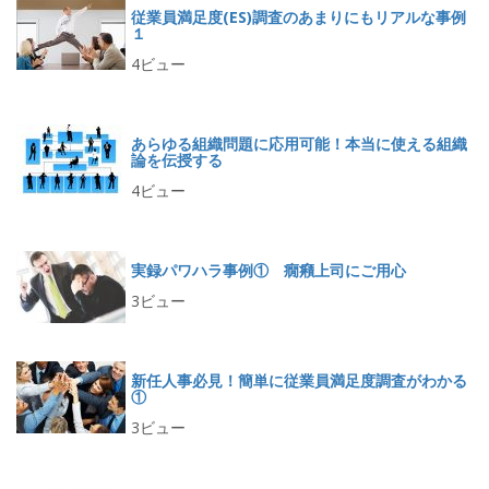
従業員満足度(ES)調査のあまりにもリアルな事例
１
4ビュー
あらゆる組織問題に応用可能！本当に使える組織
論を伝授する
4ビュー
実録パワハラ事例① 癇癪上司にご用心
3ビュー
新任人事必見！簡単に従業員満足度調査がわかる
①
3ビュー