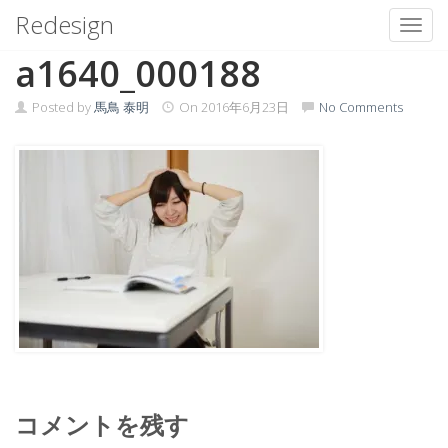
Redesign
Toggl
Skip
a1640_000188
to
content
Posted by
馬鳥 泰明
On
2016年6月23日
No Comments
コメントを残す